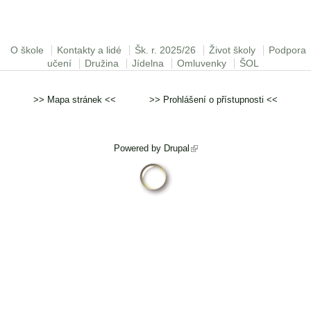
Hlavní menu
O škole
Kontakty a lidé
Šk. r. 2025/26
Život školy
Podpora
učení
Družina
Jídelna
Omluvenky
ŠOL
>>
Mapa stránek
<< >>
Prohlášení o přístupnosti
<<
Powered by
Drupal
(odkaz je externí)