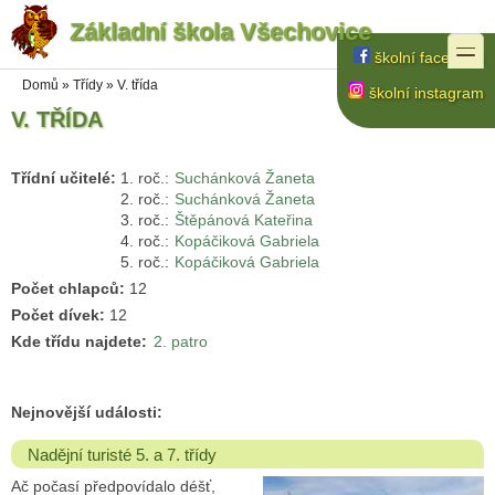
Základní škola Všechovice
Přejít k hlavnímu obsahu
Přejít k vyhledávání na webu
toggle
školní facebook
Jste zde
Domů
»
Třídy
»
V. třída
školní instagram
V. TŘÍDA
Třídní učitelé:
Suchánková Žaneta
Suchánková Žaneta
Štěpánová Kateřina
Kopáčiková Gabriela
Kopáčiková Gabriela
Počet chlapců:
12
Počet dívek:
12
Kde třídu najdete:
2. patro
Nejnovější události:
Nadějní turisté 5. a 7. třídy
Ač počasí předpovídalo déšť,