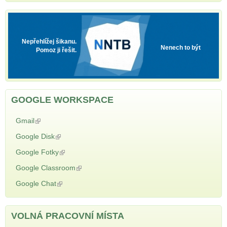
NNTB
Nepřehlížej šikanu.
Nenech to být
Pomoz ji řešit.
GOOGLE WORKSPACE
Gmail
(odkaz je externí)
Google Disk
(odkaz je externí)
Google Fotky
(odkaz je externí)
Google Classroom
(odkaz je externí)
Google Chat
(odkaz je externí)
VOLNÁ PRACOVNÍ MÍSTA