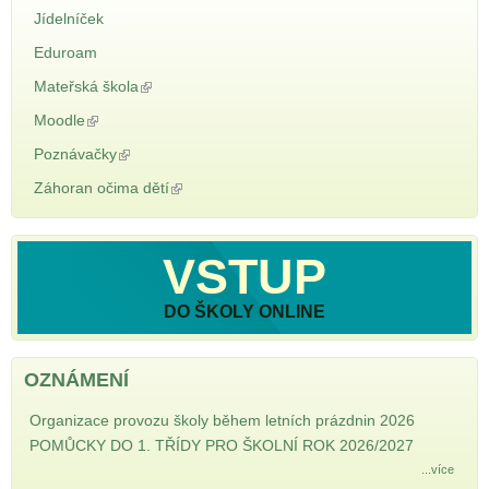
Jídelníček
Eduroam
Mateřská škola
(odkaz je externí)
Moodle
(odkaz je externí)
Poznávačky
(odkaz je externí)
Záhoran očima dětí
(odkaz je externí)
VSTUP
DO ŠKOLY ONLINE
OZNÁMENÍ
Organizace provozu školy během letních prázdnin 2026
POMŮCKY DO 1. TŘÍDY PRO ŠKOLNÍ ROK 2026/2027
...více