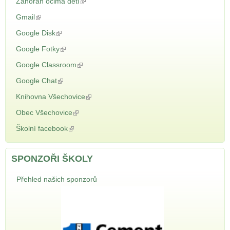
Záhoran očima dětí
(odkaz je externí)
Gmail
(odkaz je externí)
Google Disk
(odkaz je externí)
Google Fotky
(odkaz je externí)
Google Classroom
(odkaz je externí)
Google Chat
(odkaz je externí)
Knihovna Všechovice
(odkaz je externí)
Obec Všechovice
(odkaz je externí)
Školní facebook
(odkaz je externí)
SPONZOŘI ŠKOLY
Přehled našich sponzorů