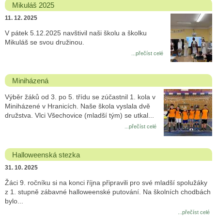
Mikuláš 2025
11. 12. 2025
V pátek 5.12.2025 navštivil naši školu a školku
Mikuláš se svou družinou.
...přečíst celé
Miniházená
Výběr žáků od 3. po 5. třídu se zúčastnil 1. kola v
Miniházené v Hranicích. Naše škola vyslala dvě
družstva. Vlci Všechovice (mladší tým) se utkal...
...přečíst celé
Halloweenská stezka
31. 10. 2025
Žáci 9. ročníku si na konci října připravili pro své mladší spolužáky
z 1. stupně zábavné halloweenské putování. Na školních chodbách
bylo...
...přečíst celé