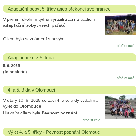
Adaptační pobyt 5. třídy aneb překonej své hranice
V prvním školním týdnu vyrazili žáci na tradiční
adaptační pobyt
všech páťáků.
Cílem bylo seznámení s novými...
...přečíst celé
Adaptační kurz 5. třída
5. 9. 2025
(fotogalerie)
...přečíst celé
4. a 5. třída v Olomouci
V úterý 10. 6. 2025 se žáci 4. a 5. třídy vydali na
výlet do
Olomouce
.
Hlavním cílem byla
Pevnost poznání...
...přečíst celé
Výlet 4. a 5. třídy - Pevnost poznání Olomouc