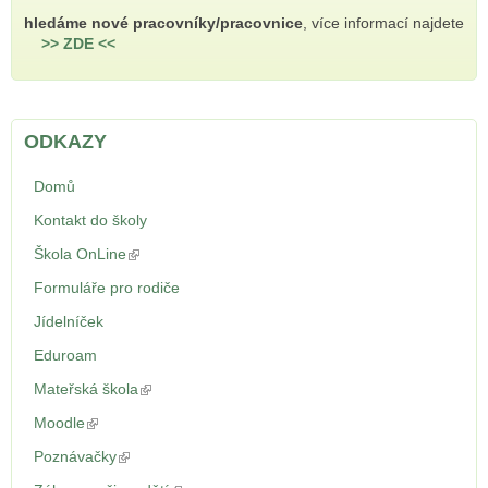
hledáme nové pracovníky/pracovnice
, více informací najdete
>> ZDE <<
ODKAZY
Domů
Kontakt do školy
Škola OnLine
(odkaz je externí)
Formuláře pro rodiče
Jídelníček
Eduroam
Mateřská škola
(odkaz je externí)
Moodle
(odkaz je externí)
Poznávačky
(odkaz je externí)