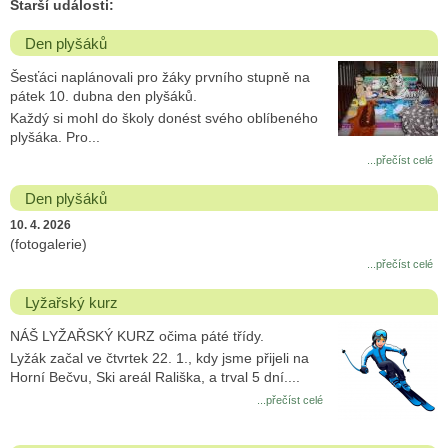
Starší události:
Den plyšáků
Šesťáci naplánovali pro žáky prvního stupně na
pátek 10. dubna den plyšáků.
Každý si mohl do školy donést svého oblíbeného
plyšáka. Pro...
...přečíst celé
Den plyšáků
10. 4. 2026
(fotogalerie)
...přečíst celé
Lyžařský kurz
NÁŠ LYŽAŘSKÝ KURZ očima páté třídy.
Lyžák začal ve čtvrtek 22. 1., kdy jsme přijeli na
Horní Bečvu, Ski areál Rališka, a trval 5 dní....
...přečíst celé