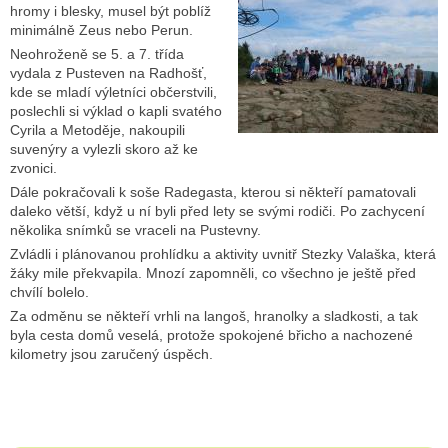
hromy i blesky, musel být poblíž
minimálně Zeus nebo Perun.
Neohroženě se 5. a 7. třída
vydala z Pusteven na Radhošť,
kde se mladí výletníci občerstvili,
poslechli si výklad o kapli svatého
Cyrila a Metoděje, nakoupili
suvenýry a vylezli skoro až ke
zvonici.
Dále pokračovali k soše Radegasta, kterou si někteří pamatovali
daleko větší, když u ní byli před lety se svými rodiči. Po zachycení
několika snímků se vraceli na Pustevny.
Zvládli i plánovanou prohlídku a aktivity uvnitř Stezky Valaška, která
žáky mile překvapila. Mnozí zapomněli, co všechno je ještě před
chvílí bolelo.
Za odměnu se někteří vrhli na langoš, hranolky a sladkosti, a tak
byla cesta domů veselá, protože spokojené břicho a nachozené
kilometry jsou zaručený úspěch.