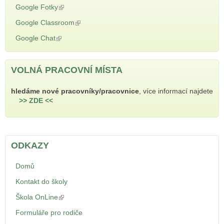
Google Fotky
(odkaz je externí)
Google Classroom
(odkaz je externí)
Google Chat
(odkaz je externí)
VOLNÁ PRACOVNÍ MÍSTA
hledáme nové pracovníky/pracovnice
, více informací najdete
>> ZDE <<
ODKAZY
Domů
Kontakt do školy
Škola OnLine
(odkaz je externí)
Formuláře pro rodiče