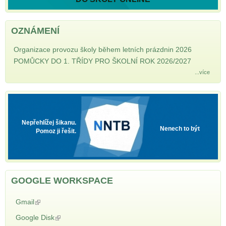
OZNÁMENÍ
Organizace provozu školy během letních prázdnin 2026
POMŮCKY DO 1. TŘÍDY PRO ŠKOLNÍ ROK 2026/2027
...více
NNTB
Nepřehlížej šikanu.
Nenech to být
Pomoz ji řešit.
GOOGLE WORKSPACE
Gmail
(odkaz je externí)
Google Disk
(odkaz je externí)