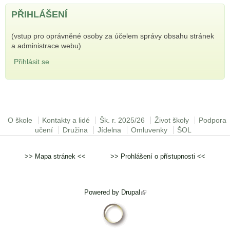
PŘIHLÁŠENÍ
(vstup pro oprávněné osoby za účelem správy obsahu stránek
a administrace webu)
Přihlásit se
Hlavní menu
O škole
Kontakty a lidé
Šk. r. 2025/26
Život školy
Podpora
učení
Družina
Jídelna
Omluvenky
ŠOL
>>
Mapa stránek
<< >>
Prohlášení o přístupnosti
<<
Powered by
Drupal
(odkaz je externí)