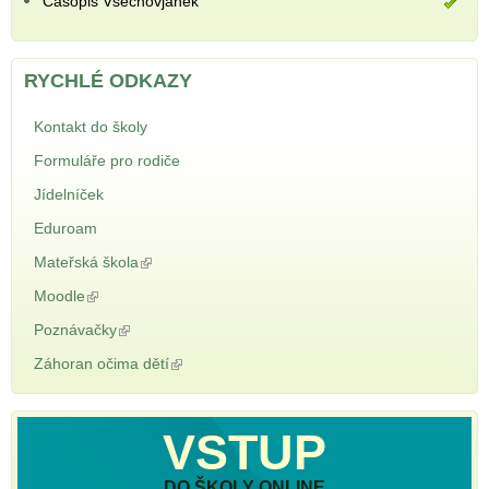
Časopis Všechovjánek
RYCHLÉ ODKAZY
Kontakt do školy
Formuláře pro rodiče
Jídelníček
Eduroam
Mateřská škola
(odkaz je externí)
Moodle
(odkaz je externí)
Poznávačky
(odkaz je externí)
Záhoran očima dětí
(odkaz je externí)
VSTUP
DO ŠKOLY ONLINE