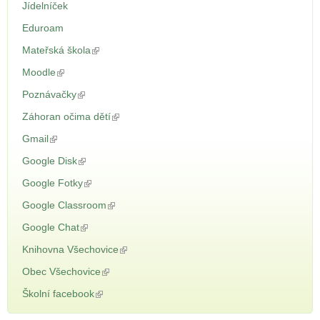
Jídelníček
Eduroam
Mateřská škola
(odkaz je externí)
Moodle
(odkaz je externí)
Poznávačky
(odkaz je externí)
Záhoran očima dětí
(odkaz je externí)
Gmail
(odkaz je externí)
Google Disk
(odkaz je externí)
Google Fotky
(odkaz je externí)
Google Classroom
(odkaz je externí)
Google Chat
(odkaz je externí)
Knihovna Všechovice
(odkaz je externí)
Obec Všechovice
(odkaz je externí)
Školní facebook
(odkaz je externí)