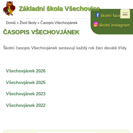
Základní škola Všechovice
Přejít k hlavnímu obsahu
Přejít k vyhledávání na webu
toggle
školní facebook
Jste zde
Domů
»
Život školy
»
Časopis Všechovjánek
školní instagram
ČASOPIS VŠECHOVJÁNEK
Školní časopis Všechovjánek sestavují každý rok žáci deváté třídy.
Všechovjánek 2026
Všechovjánek 2025
Všechovjánek 2023
Všechovjánek 2022