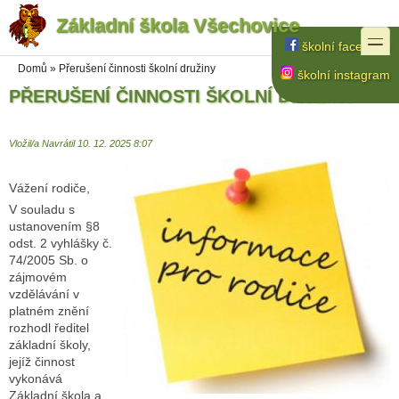
Základní škola Všechovice
Přejít k hlavnímu obsahu
Přejít k vyhledávání na webu
toggle
školní facebook
Jste zde
Domů
»
Přerušení činnosti školní družiny
školní instagram
PŘERUŠENÍ ČINNOSTI ŠKOLNÍ DRUŽINY
Vložil/a
Navrátil
10. 12. 2025 8:07
Vážení rodiče,
V souladu s
ustanovením §8
odst. 2 vyhlášky č.
74/2005 Sb. o
zájmovém
vzdělávání v
platném znění
rozhodl ředitel
základní školy,
jejíž činnost
vykonává
Základní škola a