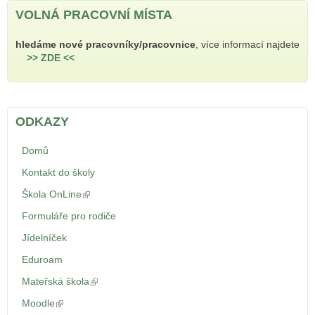
VOLNÁ PRACOVNÍ MÍSTA
hledáme nové pracovníky/pracovnice
, více informací najdete
>> ZDE <<
ODKAZY
Domů
Kontakt do školy
Škola OnLine
(odkaz je externí)
Formuláře pro rodiče
Jídelníček
Eduroam
Mateřská škola
(odkaz je externí)
Moodle
(odkaz je externí)