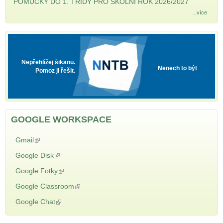
POMŮCKY DO 1. TŘÍDY PRO ŠKOLNÍ ROK 2026/2027
...více
NNTB
Nepřehlížej šikanu.
Nenech to být
Pomoz ji řešit.
GOOGLE WORKSPACE
Gmail
(odkaz je externí)
Google Disk
(odkaz je externí)
Google Fotky
(odkaz je externí)
Google Classroom
(odkaz je externí)
Google Chat
(odkaz je externí)