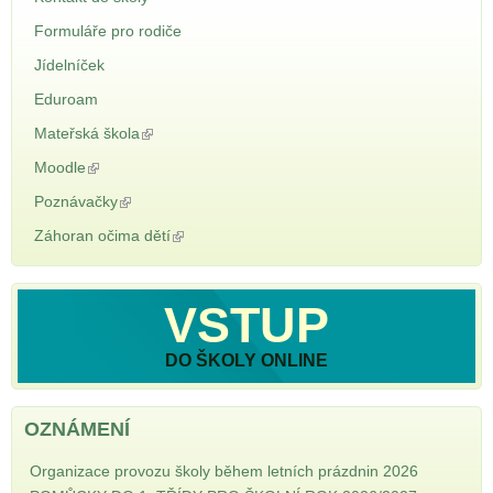
Formuláře pro rodiče
Jídelníček
Eduroam
Mateřská škola
(odkaz je externí)
Moodle
(odkaz je externí)
Poznávačky
(odkaz je externí)
Záhoran očima dětí
(odkaz je externí)
VSTUP
DO ŠKOLY ONLINE
OZNÁMENÍ
Organizace provozu školy během letních prázdnin 2026