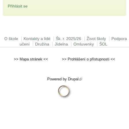
Přihlásit se
Hlavní menu
O škole
Kontakty a lidé
Šk. r. 2025/26
Život školy
Podpora
učení
Družina
Jídelna
Omluvenky
ŠOL
>>
Mapa stránek
<< >>
Prohlášení o přístupnosti
<<
Powered by
Drupal
(odkaz je externí)