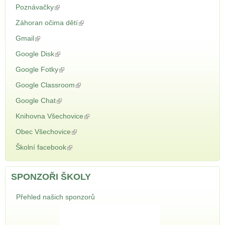
Poznávačky
(odkaz je externí)
Záhoran očima dětí
(odkaz je externí)
Gmail
(odkaz je externí)
Google Disk
(odkaz je externí)
Google Fotky
(odkaz je externí)
Google Classroom
(odkaz je externí)
Google Chat
(odkaz je externí)
Knihovna Všechovice
(odkaz je externí)
Obec Všechovice
(odkaz je externí)
Školní facebook
(odkaz je externí)
SPONZOŘI ŠKOLY
Přehled našich sponzorů