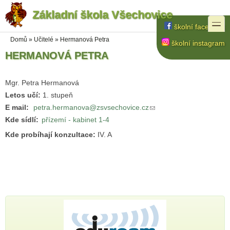
Základní škola Všechovice
Přejít k hlavnímu obsahu
Přejít k vyhledávání na webu
toggle
školní facebook
Jste zde
Domů
»
Učitelé
»
Hermanová Petra
školní instagram
HERMANOVÁ PETRA
Mgr. Petra Hermanová
Letos učí:
1. stupeň
E mail:
petra.hermanova@zsvsechovice.cz
(odkaz odešle e-mail)
Kde sídlí:
přízemí - kabinet 1-4
Kde probíhají konzultace:
IV. A