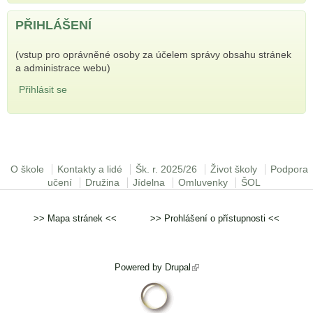
PŘIHLÁŠENÍ
(vstup pro oprávněné osoby za účelem správy obsahu stránek
a administrace webu)
Přihlásit se
Hlavní menu
O škole
Kontakty a lidé
Šk. r. 2025/26
Život školy
Podpora
učení
Družina
Jídelna
Omluvenky
ŠOL
>>
Mapa stránek
<< >>
Prohlášení o přístupnosti
<<
Powered by
Drupal
(odkaz je externí)