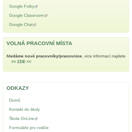
Google Fotky
(odkaz je externí)
Google Classroom
(odkaz je externí)
Google Chat
(odkaz je externí)
VOLNÁ PRACOVNÍ MÍSTA
hledáme nové pracovníky/pracovnice
, více informací najdete
>> ZDE <<
ODKAZY
Domů
Kontakt do školy
Škola OnLine
(odkaz je externí)
Formuláře pro rodiče