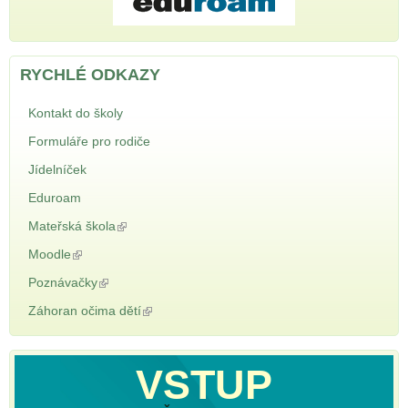
RYCHLÉ ODKAZY
Kontakt do školy
Formuláře pro rodiče
Jídelníček
Eduroam
Mateřská škola
(odkaz je externí)
Moodle
(odkaz je externí)
Poznávačky
(odkaz je externí)
Záhoran očima dětí
(odkaz je externí)
VSTUP