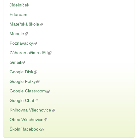
Jídelníček
Eduroam
Mateřská škola
(odkaz je externí)
Moodle
(odkaz je externí)
Poznávačky
(odkaz je externí)
Záhoran očima dětí
(odkaz je externí)
Gmail
(odkaz je externí)
Google Disk
(odkaz je externí)
Google Fotky
(odkaz je externí)
Google Classroom
(odkaz je externí)
Google Chat
(odkaz je externí)
Knihovna Všechovice
(odkaz je externí)
Obec Všechovice
(odkaz je externí)
Školní facebook
(odkaz je externí)