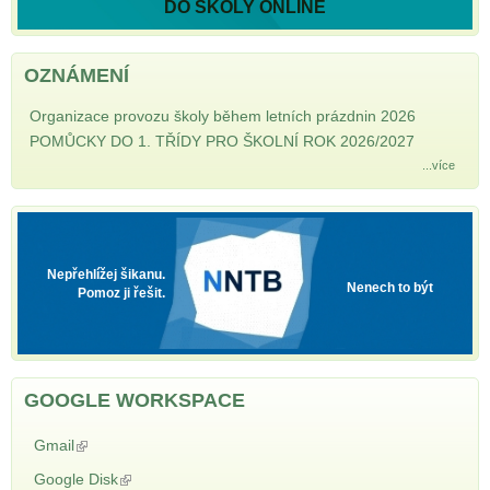
DO ŠKOLY ONLINE
OZNÁMENÍ
Organizace provozu školy během letních prázdnin 2026
POMŮCKY DO 1. TŘÍDY PRO ŠKOLNÍ ROK 2026/2027
...více
NNTB
Nepřehlížej šikanu.
Nenech to být
Pomoz ji řešit.
GOOGLE WORKSPACE
Gmail
(odkaz je externí)
Google Disk
(odkaz je externí)