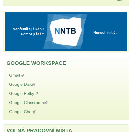
NNTB
Nepřehlížej šikanu.
Nenech to být
Pomoz ji řešit.
GOOGLE WORKSPACE
Gmail
(odkaz je externí)
Google Disk
(odkaz je externí)
Google Fotky
(odkaz je externí)
Google Classroom
(odkaz je externí)
Google Chat
(odkaz je externí)
VOLNÁ PRACOVNÍ MÍSTA