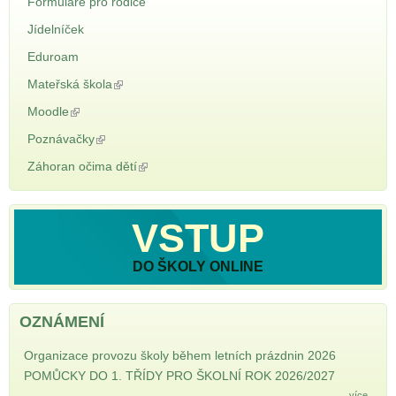
Formuláře pro rodiče
Jídelníček
Eduroam
Mateřská škola
(odkaz je externí)
Moodle
(odkaz je externí)
Poznávačky
(odkaz je externí)
Záhoran očima dětí
(odkaz je externí)
VSTUP
DO ŠKOLY ONLINE
OZNÁMENÍ
Organizace provozu školy během letních prázdnin 2026
POMŮCKY DO 1. TŘÍDY PRO ŠKOLNÍ ROK 2026/2027
...více