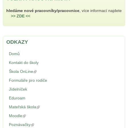
hledáme nové pracovníky/pracovnice
, více informací najdete
>> ZDE <<
ODKAZY
Domů
Kontakt do školy
Škola OnLine
(odkaz je externí)
Formuláře pro rodiče
Jídelníček
Eduroam
Mateřská škola
(odkaz je externí)
Moodle
(odkaz je externí)
Poznávačky
(odkaz je externí)