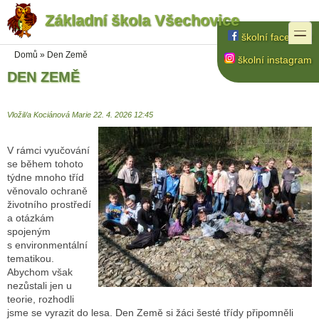
Základní škola Všechovice
Přejít k hlavnímu obsahu
Přejít k vyhledávání na webu
toggle
školní facebook
Jste zde
Domů
»
Den Země
školní instagram
DEN ZEMĚ
Vložil/a
Kociánová Marie
22. 4. 2026 12:45
V rámci vyučování
se během tohoto
týdne mnoho tříd
věnovalo ochraně
životního prostředí
a otázkám
spojeným
s environmentální
tematikou.
Abychom však
nezůstali jen u
teorie, rozhodli
jsme se vyrazit do lesa. Den Země si žáci šesté třídy připomněli