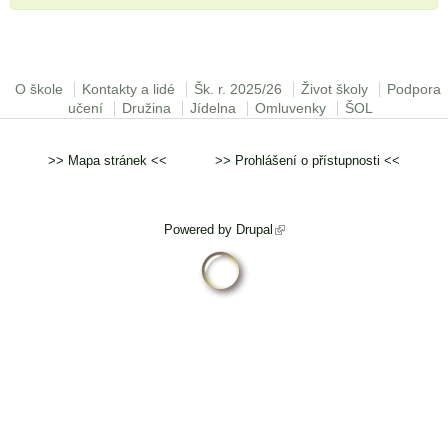
Hlavní menu
O škole
Kontakty a lidé
Šk. r. 2025/26
Život školy
Podpora
učení
Družina
Jídelna
Omluvenky
ŠOL
>>
Mapa stránek
<< >>
Prohlášení o přístupnosti
<<
Powered by
Drupal
(odkaz je externí)