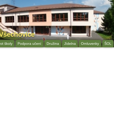
 Všechovice
vot školy
Podpora učení
Družina
Jídelna
Omluvenky
ŠOL
az odešle e-mail)