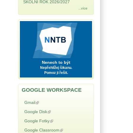
ŠKOLNÍ ROK 2026/2027
...více
NNTB
Nenech to být
Nepřehlížej šikanu.
Pomoz ji řešit.
GOOGLE WORKSPACE
Gmail
(odkaz je externí)
Google Disk
(odkaz je externí)
Google Fotky
(odkaz je externí)
Google Classroom
(odkaz je