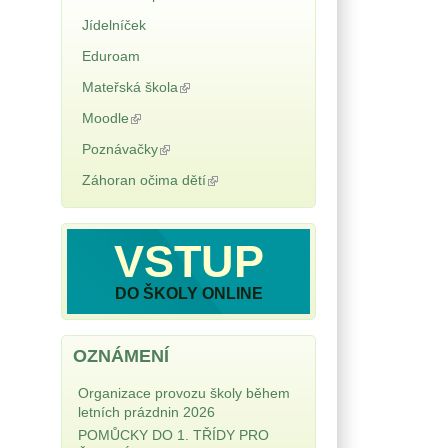
Jídelníček
Eduroam
Mateřská škola
(odkaz je externí)
Moodle
(odkaz je externí)
Poznávačky
(odkaz je externí)
Záhoran očima dětí
(odkaz je
externí)
VSTUP
DO ŠKOLY ONLINE
OZNÁMENÍ
Organizace provozu školy během
letních prázdnin 2026
POMŮCKY DO 1. TŘÍDY PRO