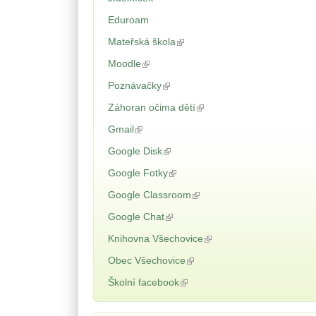
Eduroam
Mateřská škola
(odkaz je externí)
Moodle
(odkaz je externí)
Poznávačky
(odkaz je externí)
Záhoran očima dětí
(odkaz je externí)
Gmail
(odkaz je externí)
Google Disk
(odkaz je externí)
Google Fotky
(odkaz je externí)
Google Classroom
(odkaz je externí)
Google Chat
(odkaz je externí)
Knihovna Všechovice
(odkaz je externí)
Obec Všechovice
(odkaz je externí)
Školní facebook
(odkaz je externí)