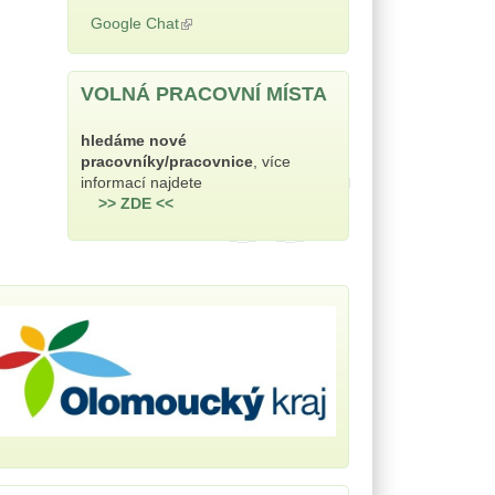
externí)
Google Chat
(odkaz je externí)
VOLNÁ PRACOVNÍ MÍSTA
hledáme nové
pracovníky/pracovnice
, více
informací najdete
>> ZDE <<