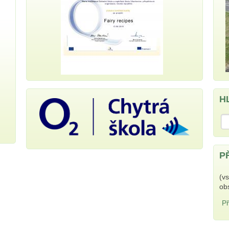
H
H
P
(v
ob
Př