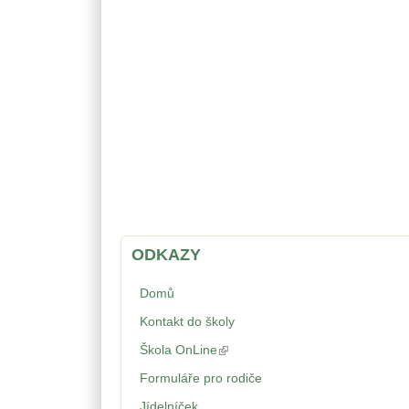
ODKAZY
Domů
Kontakt do školy
Škola OnLine
(odkaz je externí)
Formuláře pro rodiče
Jídelníček