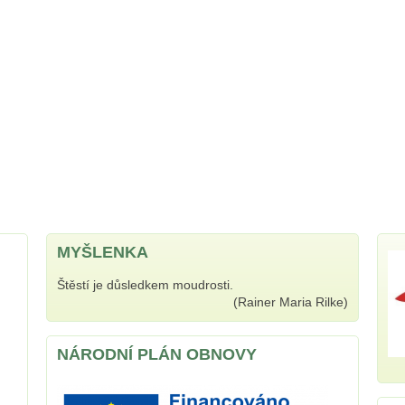
MYŠLENKA
Štěstí je důsledkem moudrosti.
(Rainer Maria Rilke)
NÁRODNÍ PLÁN OBNOVY