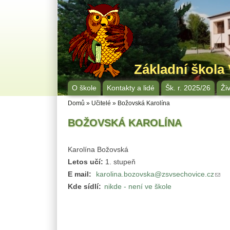
Přejít k hlavnímu obsahu
Přejít k vyhledávání na webu
Základní škola
Hlavní menu
O škole
Kontakty a lidé
Šk. r. 2025/26
Ži
Jste zde
Domů
»
Učitelé
»
Božovská Karolína
BOŽOVSKÁ KAROLÍNA
Karolína Božovská
Letos učí:
1. stupeň
E mail:
karolina.bozovska@zsvsechovice.cz
(odk
Kde sídlí:
nikde - není ve škole